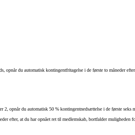
ds, opnår du automatisk kontingentfritagelse i de første to måneder efte
 eller 2, opnår du automatisk 50 % kontingentnedsættelse i de første se
neder efter, at du har opnået ret til medlemskab, bortfalder muligheden 