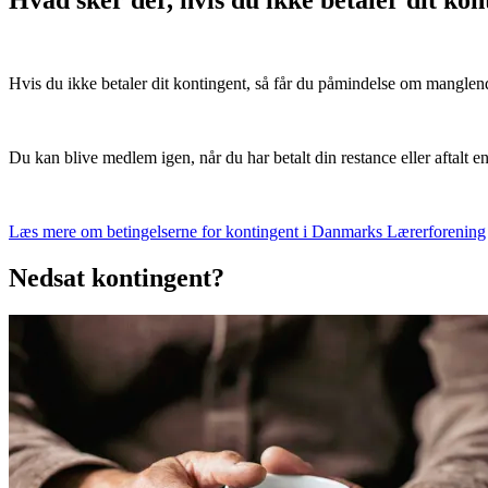
Hvad sker der, hvis du ikke betaler dit ko
Hvis du ikke betaler dit kontingent, så får du påmindelse om manglend
Du kan blive medlem igen, når du har betalt din restance eller aftal
Læs mere om betingelserne for kontingent i Danmarks Lærerforening
Nedsat kontingent?