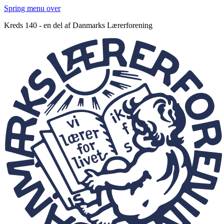
Spring menu over
Kreds 140 - en del af Danmarks Lærerforening