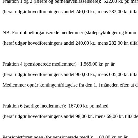
Fraktion 1 og 2 (lærere og børnehaveklasseledere): 522,00 kr. pr. må
(heraf udgør hovedforeningens andel 240,00 kr., mens 282,00 kr. tilfa
NB. For dobbeltorganiserede medlemmer (skolepsykologer og kommuna
(heraf udgør hovedforeningens andel 240,00 kr., mens 282,00 kr. tilfa
Fraktion 4 (pensionerede medlemmer): 1.565,00 kr. pr. år
(heraf udgør hovedforeningens andel 960,00 kr., mens 605,00 kr. tilfa
Medlemmer opnår kontingentfritagelse fra den 1. i måneden efter, at der
Fraktion 6 (særlige medlemmer): 167,00 kr. pr. måned
(heraf udgør hovedforeningens andel 98,00 kr., mens 69,00 kr. tilfald
Pensionistforeningen (for pensionerede medl.): 100,00 kr. pr. år