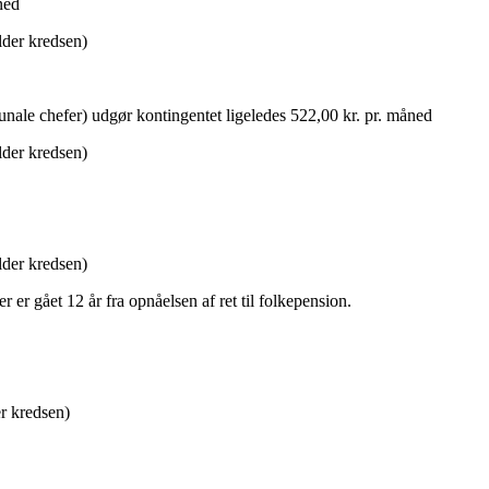
ned
lder kredsen)
le chefer) udgør kontingentet ligeledes 522,00 kr. pr. måned
lder kredsen)
lder kredsen)
 er gået 12 år fra opnåelsen af ret til folkepension.
er kredsen)