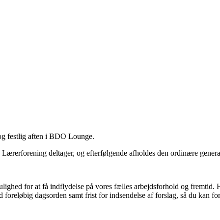
 og festlig aften i BDO Lounge.
rerforening deltager, og efterfølgende afholdes den ordinære genera
hed for at få indflydelse på vores fælles arbejdsforhold og fremtid. He
d foreløbig dagsorden samt frist for indsendelse af forslag, så du kan for