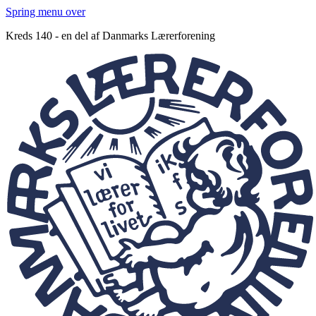
Spring menu over
Kreds 140 - en del af Danmarks Lærerforening